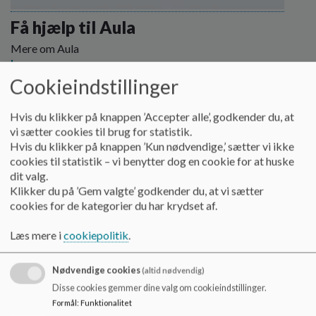
o
l
Få hjælp til Aula
d
Mere om Aula
e
Læs mere
t
Cookieindstillinger
Hvis du klikker på knappen ’Accepter alle’, godkender du, at
vi sætter cookies til brug for statistik.
Hvis du klikker på knappen ’Kun nødvendige,’ sætter vi ikke
cookies til statistik – vi benytter dog en cookie for at huske
dit valg.
Klikker du på ’Gem valgte’ godkender du, at vi sætter
cookies for de kategorier du har krydset af.
Læs mere i
cookiepolitik
.
Nødvendige cookies
(altid nødvendig)
Disse cookies gemmer dine valg om cookieindstillinger.
Formål
:
Funktionalitet