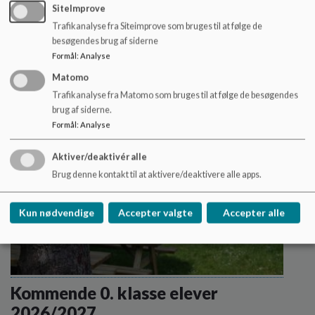
Forældre uni login
SiteImprove
Vejledning til oprettelse af uni login til forældre
Trafikanalyse fra Siteimprove som bruges til at følge de
Læs mere
besøgendes brug af siderne
Formål
:
Analyse
Matomo
Trafikanalyse fra Matomo som bruges til at følge de besøgendes
brug af siderne.
Formål
:
Analyse
Aktiver/deaktivér alle
Brug denne kontakt til at aktivere/deaktivere alle apps.
Kun nødvendige
Accepter valgte
Accepter alle
Kommende 0. klasse elever
2026/2027